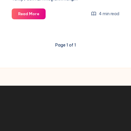
NBA
4 min read
Read More
canlı
maç
yayını
nerede
Page 1 of 1
izlenir?