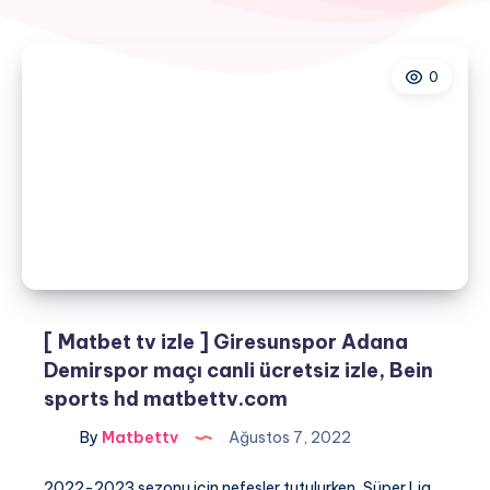
0
[ Matbet tv izle ] Giresunspor Adana
Demirspor maçı canli ücretsiz izle, Bein
sports hd matbettv.com
By
Matbettv
Ağustos 7, 2022
2022-2023 sezonu için nefesler tutulurken, Süper Lig