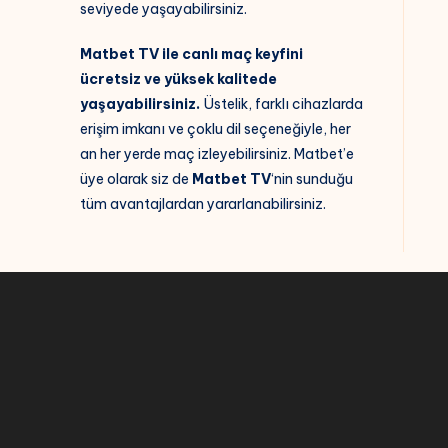
seviyede yaşayabilirsiniz.
Matbet TV ile canlı maç keyfini
ücretsiz ve yüksek kalitede
yaşayabilirsiniz.
Üstelik, farklı cihazlarda
erişim imkanı ve çoklu dil seçeneğiyle, her
an her yerde maç izleyebilirsiniz. Matbet’e
üye olarak siz de
Matbet TV
‘nin sunduğu
tüm avantajlardan yararlanabilirsiniz.