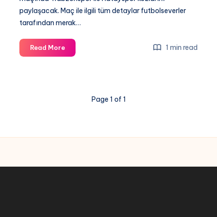
paylaşacak. Maç ile ilgili tüm detaylar futbolseverler
tarafından merak…
Hatayspor
1 min read
Read More
Trabzonspor
maçı
canli
şifresiz
Page 1 of 1
izle,
Bein
sports
1
izle
Matbet
TV