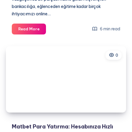
bankacılığa, eğlenceden eğitime kadar birçok
ihtiyacımızı online…
Para
6 min read
Read More
Yatırma
Yöntemleri:
Online
0
İşlemlerde
Kolaylık
Rehberi
Matbet Para Yatırma: Hesabınıza Hızlı