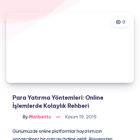
0
Para Yatırma Yöntemleri: Online
İşlemlerde Kolaylık Rehberi
By
Matbettv
Kasım 19, 2019
Günümüzde online platformlar hayatımızın
vazgeçilmez bir parçası haline geldi. Alışverişten