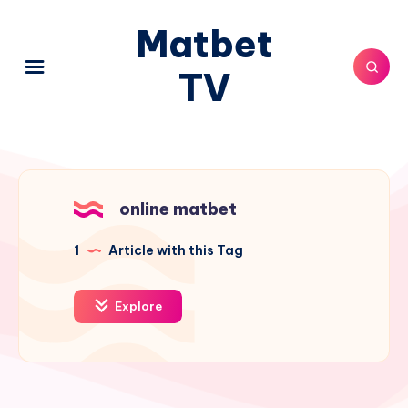
Matbet
TV
online matbet
1
Article with this Tag
Explore