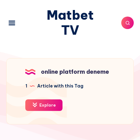
Matbet
TV
online platform deneme
1
Article with this Tag
Explore