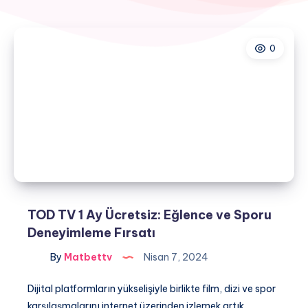
0
TOD TV 1 Ay Ücretsiz: Eğlence ve Sporu
Deneyimleme Fırsatı
By
Matbettv
Nisan 7, 2024
Dijital platformların yükselişiyle birlikte film, dizi ve spor
karşılaşmalarını internet üzerinden izlemek artık