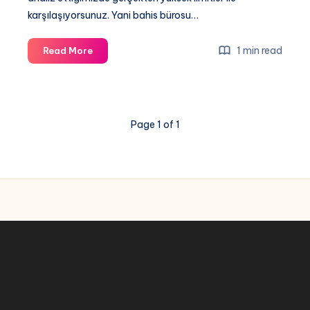
karşılaşıyorsunuz. Yani bahis bürosu…
Matbet
1 min read
Read More
Destek
Canlı
Bahis
Oranları
Page 1 of 1
Yüksek
Mi?