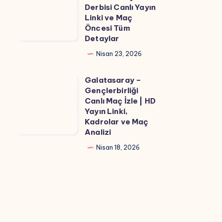
–
Derbisi Canlı Yayın
Galatasaray
Linki ve Maç
Öncesi Tüm
Derbisi
Detaylar
Canlı
Nisan 23, 2026
Yayın
Linki
Galatasaray –
Galatasaray
ve
Gençlerbirliği
–
Maç
Canlı Maç İzle | HD
Gençlerbirliği
Yayın Linki,
Öncesi
Kadrolar ve Maç
Canlı
Tüm
Analizi
Maç
Detaylar
Nisan 18, 2026
İzle
|
HD
Yayın
Linki,
Kadrolar