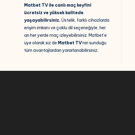
Matbet TV ile canlı maç keyfini
ücretsiz ve yüksek kalitede
yaşayabilirsiniz.
Üstelik, farklı cihazlarda
erişim imkanı ve çoklu dil seçeneğiyle, her
an her yerde maç izleyebilirsiniz. Matbet’e
üye olarak siz de
Matbet TV
‘nin sunduğu
tüm avantajlardan yararlanabilirsiniz.