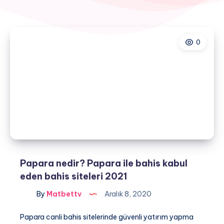
0
Papara nedir? Papara ile bahis kabul
eden bahis siteleri 2021
By
Matbettv
Aralık 8, 2020
Papara canli bahis sitelerinde güvenli yatırım yapma