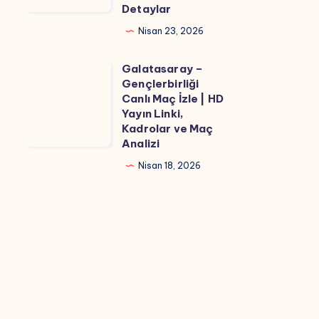
Detaylar
Canlı
Nisan 23, 2026
Yayın
Linki
Galatasaray –
Galatasaray
ve
Gençlerbirliği
–
Maç
Canlı Maç İzle | HD
Gençlerbirliği
Yayın Linki,
Öncesi
Kadrolar ve Maç
Canlı
Tüm
Analizi
Maç
Detaylar
Nisan 18, 2026
İzle
|
HD
Yayın
Linki,
Kadrolar
ve
Maç