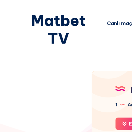
Matbet
Canlı maç
TV
1
Ar
E