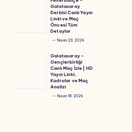
Fenerbahçe –
Fenerbahçe
Galatasaray
–
Derbisi Canlı Yayın
Galatasaray
Linki ve Maç
Öncesi Tüm
Derbisi
Detaylar
Canlı
Nisan 23, 2026
Yayın
Linki
Galatasaray –
Galatasaray
ve
Gençlerbirliği
–
Maç
Canlı Maç İzle | HD
Gençlerbirliği
Yayın Linki,
Öncesi
Kadrolar ve Maç
Canlı
Tüm
Analizi
Maç
Detaylar
Nisan 18, 2026
İzle
|
HD
Yayın
Linki,