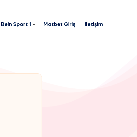
Bein Sport 1
Matbet Giriş
iletişim