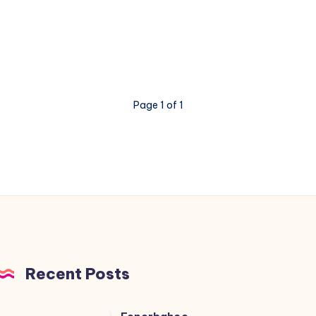
Page 1 of 1
Recent Posts