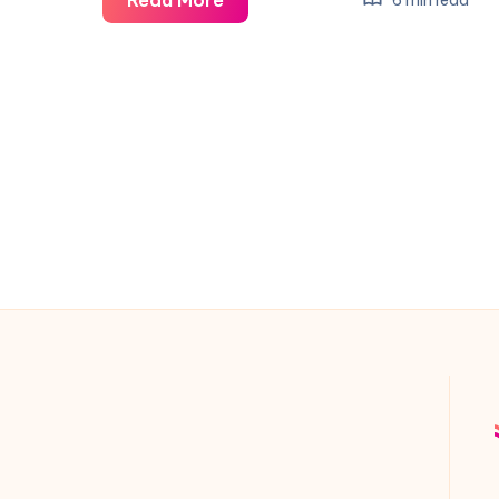
Read More
Yatırma
Yöntemleri:
Online
İşlemlerde
Kolaylık
Rehberi