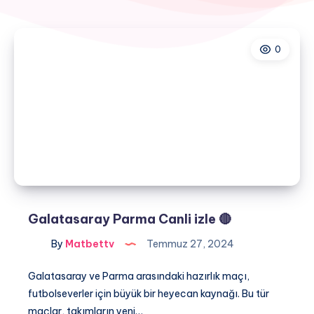
0
Galatasaray Parma Canli izle 🔴
By
Matbettv
Temmuz 27, 2024
Galatasaray ve Parma arasındaki hazırlık maçı,
futbolseverler için büyük bir heyecan kaynağı. Bu tür
maçlar, takımların yeni…