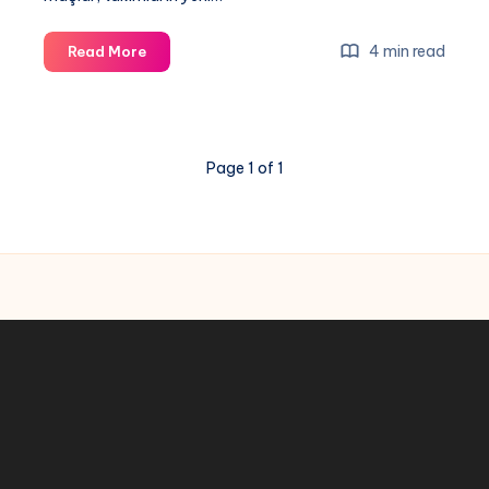
Galatasaray
4 min read
Read More
Parma
Canli
izle
🔴
Page 1 of 1