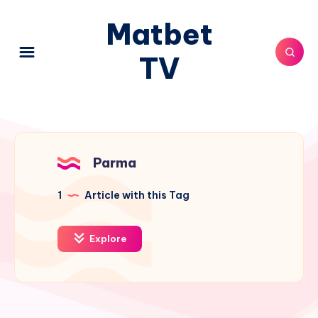
Matbet
TV
Parma
1
Article with this Tag
Explore