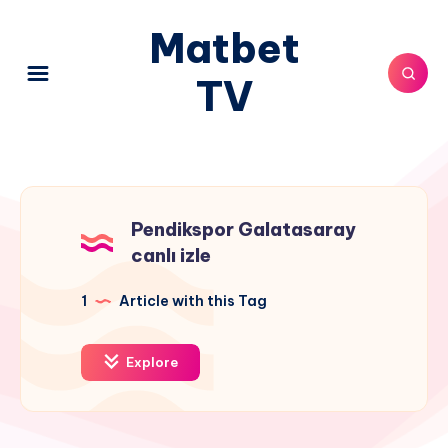
Matbet
TV
Pendikspor Galatasaray
canlı izle
1
Article with this Tag
Explore