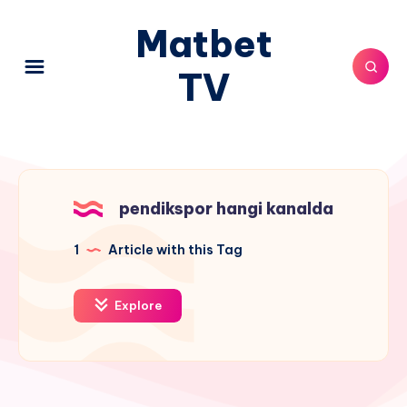
Matbet
TV
pendikspor hangi kanalda
1
Article with this Tag
Explore