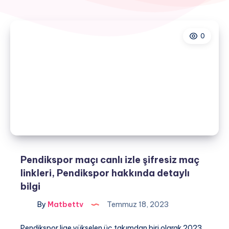
0
Pendikspor maçı canlı izle şifresiz maç
linkleri, Pendikspor hakkında detaylı
bilgi
By
Matbettv
Temmuz 18, 2023
Pendikspor lige yükselen üç takımdan biri olarak 2023