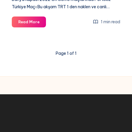
Türkiye Maçı Bu akşam TRT 1 den naklen ve canli…
Portekiz
1 min read
Read More
Türkiye
maçı
canli
izle,
Page 1 of 1
Dünya
Kupası
Maçları
canli
izle,
Selcuk
Sport,
TRT
Spor