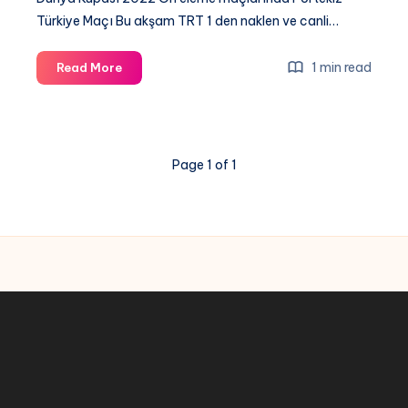
Türkiye Maçı Bu akşam TRT 1 den naklen ve canli…
Portekiz
1 min read
Read More
Türkiye
maçı
canli
izle,
Page 1 of 1
Dünya
Kupası
Maçları
canli
izle,
Selcuk
Sport,
TRT
Spor