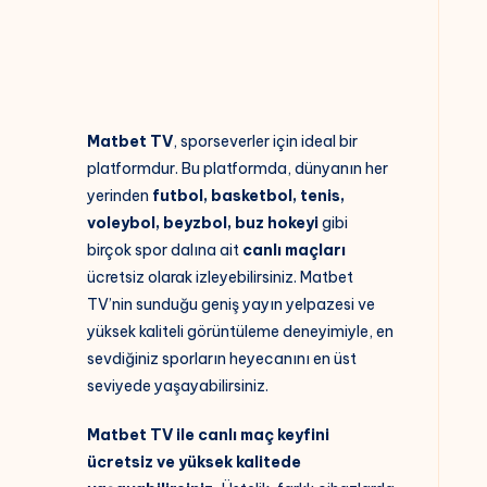
Matbet TV
, sporseverler için ideal bir
platformdur. Bu platformda, dünyanın her
yerinden
futbol, basketbol, tenis,
voleybol, beyzbol, buz hokeyi
gibi
birçok spor dalına ait
canlı maçları
ücretsiz olarak izleyebilirsiniz. Matbet
TV’nin sunduğu geniş yayın yelpazesi ve
yüksek kaliteli görüntüleme deneyimiyle, en
sevdiğiniz sporların heyecanını en üst
seviyede yaşayabilirsiniz.
Matbet TV ile canlı maç keyfini
ücretsiz ve yüksek kalitede