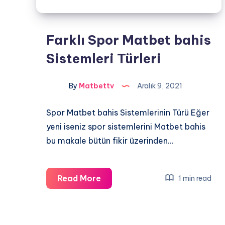
Farklı Spor Matbet bahis
Sistemleri Türleri
By
Matbettv
Aralık 9, 2021
Spor Matbet bahis Sistemlerinin Türü Eğer
yeni iseniz spor sistemlerini Matbet bahis
bu makale bütün fikir üzerinden…
Farklı
Read More
1 min read
Spor
Matbet
bahis