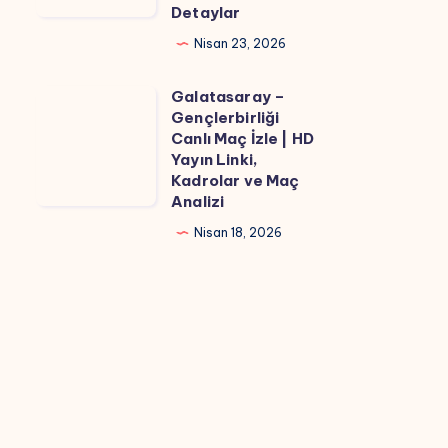
Detaylar
Canlı
Nisan 23, 2026
Yayın
Linki
Galatasaray –
Galatasaray
ve
Gençlerbirliği
–
Maç
Canlı Maç İzle | HD
Gençlerbirliği
Yayın Linki,
Öncesi
Kadrolar ve Maç
Canlı
Tüm
Analizi
Maç
Detaylar
Nisan 18, 2026
İzle
|
HD
Yayın
Linki,
Kadrolar
ve
Maç