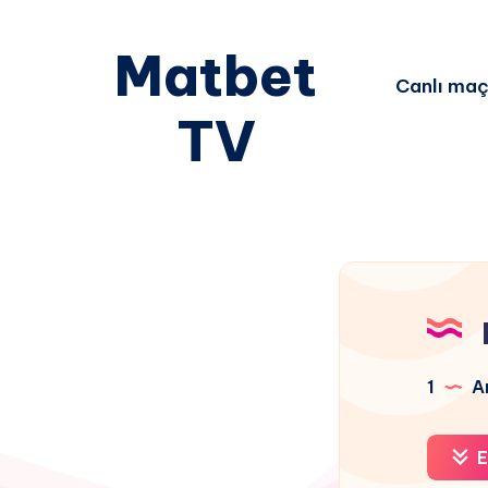
Matbet
Canlı maç
TV
1
Ar
E