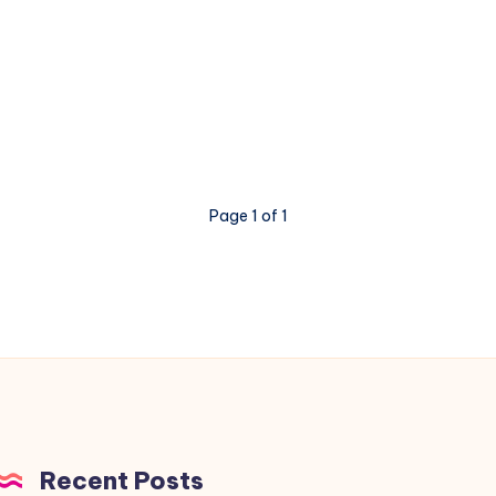
Page 1 of 1
Recent Posts