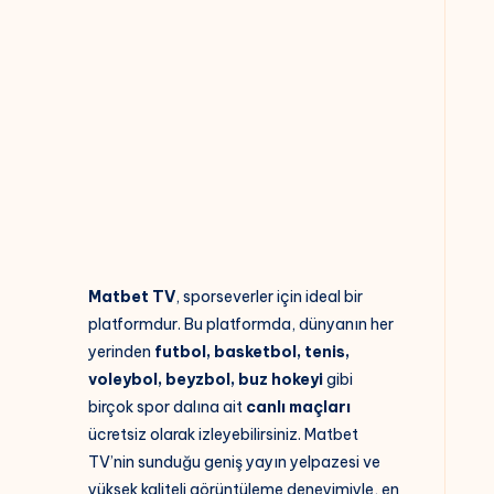
Matbet TV
, sporseverler için ideal bir
platformdur. Bu platformda, dünyanın her
yerinden
futbol, basketbol, tenis,
voleybol, beyzbol, buz hokeyi
gibi
birçok spor dalına ait
canlı maçları
ücretsiz olarak izleyebilirsiniz. Matbet
TV’nin sunduğu geniş yayın yelpazesi ve
yüksek kaliteli görüntüleme deneyimiyle, en