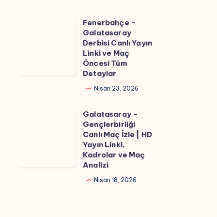
Fenerbahçe –
Fenerbahçe
Galatasaray
–
Derbisi Canlı Yayın
Galatasaray
Linki ve Maç
Öncesi Tüm
Derbisi
Detaylar
Canlı
Nisan 23, 2026
Yayın
Linki
Galatasaray –
Galatasaray
ve
Gençlerbirliği
–
Maç
Canlı Maç İzle | HD
Gençlerbirliği
Yayın Linki,
Öncesi
Kadrolar ve Maç
Canlı
Tüm
Analizi
Maç
Detaylar
Nisan 18, 2026
İzle
|
HD