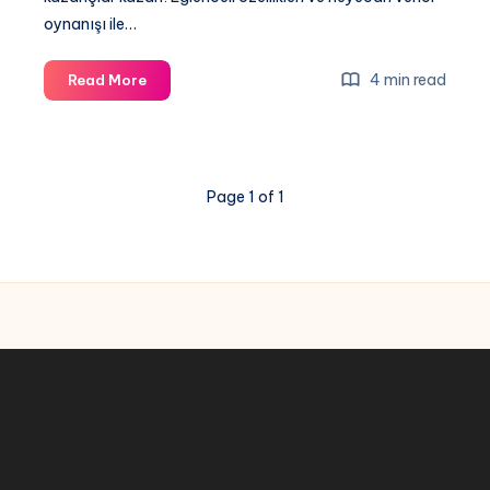
oynanışı ile…
Reactoonz
4 min read
Read More
Slot:
Eğlenceli
Uzaylılar
ve
Page 1 of 1
Kazançlar