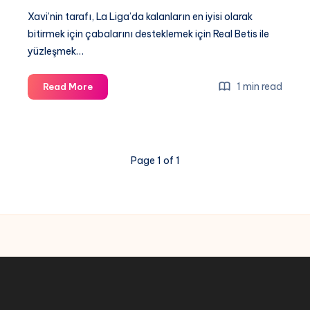
Xavi’nin tarafı, La Liga’da kalanların en iyisi olarak
bitirmek için çabalarını desteklemek için Real Betis ile
yüzleşmek…
Real
1 min read
Read More
Betis
Barcelona
La
Liga
Page 1 of 1
Maçı
canli
izle,
Şifresiz
La
liga
maçları
izle
Matbettv
Donmadan