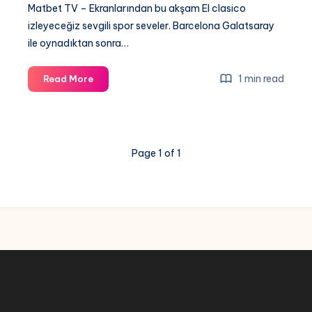
Matbet TV – Ekranlarından bu akşam El clasico
izleyeceğiz sevgili spor seveler. Barcelona Galatsaray
ile oynadıktan sonra…
Real
1 min read
Read More
Madrid
Barcelona
Maçı
canli
Page 1 of 1
izle,
El
clasico
maçı
şifresiz
Selcuk
Sports,
Exxen
Sport
Canli