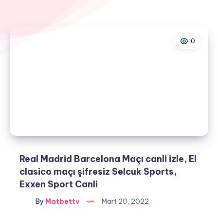
0
Real Madrid Barcelona Maçı canli izle, El
clasico maçı şifresiz Selcuk Sports,
Exxen Sport Canli
By
Matbettv
Mart 20, 2022