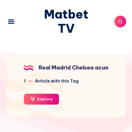
Matbet
TV
Real Madrid Chelsea acun
1
Article with this Tag
Explore