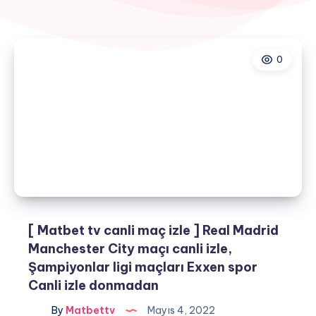
0
[ Matbet tv canli maç izle ] Real Madrid
Manchester City maçı canli izle,
Şampiyonlar ligi maçları Exxen spor
Canli izle donmadan
By
Matbettv
Mayıs 4, 2022