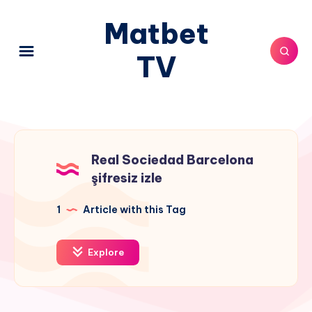
Matbet
TV
Real Sociedad Barcelona
şifresiz izle
1
Article with this Tag
Explore