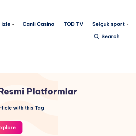
 izle
Canli Casino
TOD TV
Selçuk sport
Search
Resmi Platformlar
ticle with this Tag
xplore