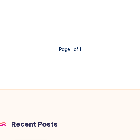
Page 1 of 1
Recent Posts