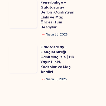
Fenerbahçe –
Fenerbahçe
Galatasaray
–
Derbisi Canlı Yayın
Galatasaray
Linki ve Maç
Öncesi Tüm
Derbisi
Detaylar
Canlı
Nisan 23, 2026
Yayın
Linki
Galatasaray –
Galatasaray
ve
Gençlerbirliği
–
Maç
Canlı Maç İzle | HD
Gençlerbirliği
Yayın Linki,
Öncesi
Kadrolar ve Maç
Canlı
Tüm
Analizi
Maç
Detaylar
Nisan 18, 2026
İzle
|
HD
Yayın