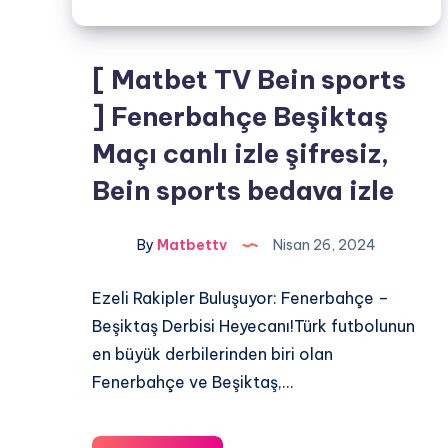
[ Matbet TV Bein sports
] Fenerbahçe Beşiktaş
Maçı canlı izle şifresiz,
Bein sports bedava izle
By
Matbettv
Nisan 26, 2024
Ezeli Rakipler Buluşuyor: Fenerbahçe –
Beşiktaş Derbisi Heyecanı!Türk futbolunun
en büyük derbilerinden biri olan
Fenerbahçe ve Beşiktaş,…