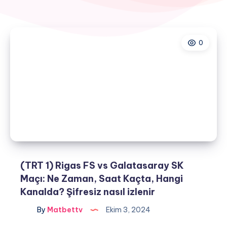
0
(TRT 1) Rigas FS vs Galatasaray SK
Maçı: Ne Zaman, Saat Kaçta, Hangi
Kanalda? Şifresiz nasıl izlenir
By
Matbettv
Ekim 3, 2024