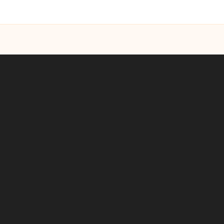
canli
maç
izle
Ben
sports