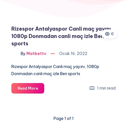
Rizespor Antalyaspor Canli maç yayını,
0
1080p Donmadan canli maç izle Ben
sports
By
Matbettv
Ocak 16, 2022
Rizespor Antalyaspor Canli maç yayını, 1080p
Donmadan canli maç izle Ben sports
Rizespor
1 min read
Read More
Antalyaspor
Canli
maç
yayını,
Page 1 of 1
1080p
Donmadan