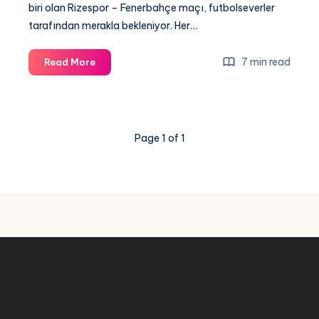
biri olan Rizespor – Fenerbahçe maçı, futbolseverler
tarafından merakla bekleniyor. Her…
Rizespor
7 min read
Read More
–
Fenerbahçe
Taraftarium
24
Page 1 of 1
ile
Selçuk
Sports
HD
izle
Şifresiz