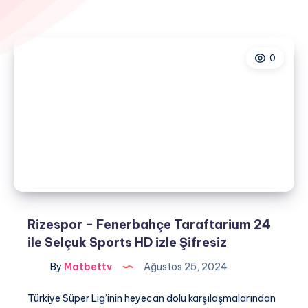
0
Rizespor – Fenerbahçe Taraftarium 24
ile Selçuk Sports HD izle Şifresiz
By
Matbettv
Ağustos 25, 2024
Türkiye Süper Lig’inin heyecan dolu karşılaşmalarından