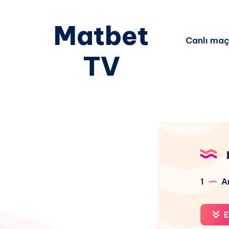
Matbet
Canlı maç
TV
1
Ar
E