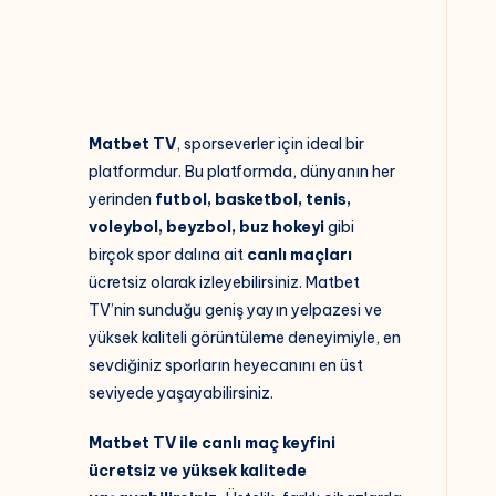
Matbet TV
, sporseverler için ideal bir
platformdur. Bu platformda, dünyanın her
yerinden
futbol, basketbol, tenis,
voleybol, beyzbol, buz hokeyi
gibi
birçok spor dalına ait
canlı maçları
ücretsiz olarak izleyebilirsiniz. Matbet
TV’nin sunduğu geniş yayın yelpazesi ve
yüksek kaliteli görüntüleme deneyimiyle, en
sevdiğiniz sporların heyecanını en üst
seviyede yaşayabilirsiniz.
Matbet TV ile canlı maç keyfini
ücretsiz ve yüksek kalitede