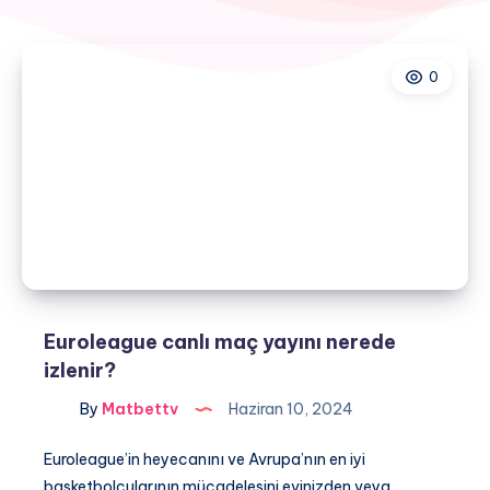
0
Euroleague canlı maç yayını nerede
izlenir?
By
Matbettv
Haziran 10, 2024
Euroleague’in heyecanını ve Avrupa’nın en iyi
basketbolcularının mücadelesini evinizden veya