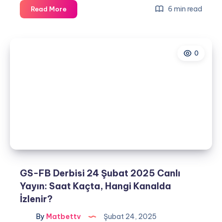
Galatasaray
6 min read
Read More
Fenerbahçe
Maçı
Öncesi
0
Analiz:
Form
Durumu
ve
Derbi
İstatistikleri
GS-FB Derbisi 24 Şubat 2025 Canlı
Yayın: Saat Kaçta, Hangi Kanalda
İzlenir?
By
Matbettv
Şubat 24, 2025