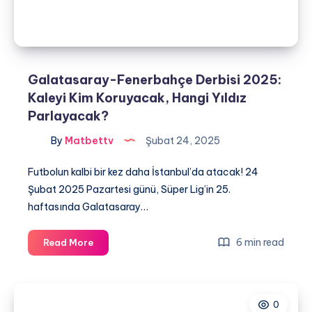
Sayım
Başladı,
Neler
Bekleniyor?
Galatasaray-Fenerbahçe Derbisi 2025:
Kaleyi Kim Koruyacak, Hangi Yıldız
Parlayacak?
By
Matbettv
Şubat 24, 2025
Futbolun kalbi bir kez daha İstanbul’da atacak! 24
Şubat 2025 Pazartesi günü, Süper Lig’in 25.
haftasında Galatasaray…
Galatasaray-
6 min read
Read More
Fenerbahçe
Derbisi
2025:
0
Kaleyi