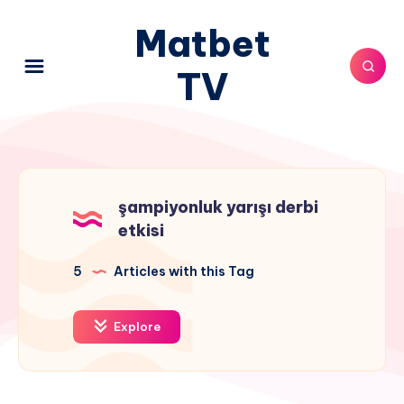
Matbet
TV
şampiyonluk yarışı derbi
etkisi
5
Articles with this Tag
Explore