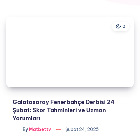
0
Galatasaray Fenerbahçe Derbisi 24
Şubat: Skor Tahminleri ve Uzman
Yorumları
By
Matbettv
Şubat 24, 2025