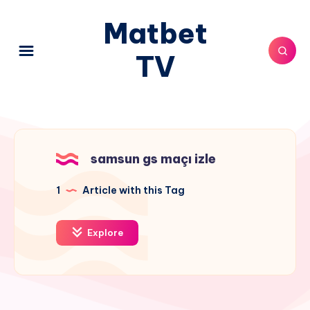
Matbet
TV
samsun gs maçı izle
1
Article with this Tag
Explore