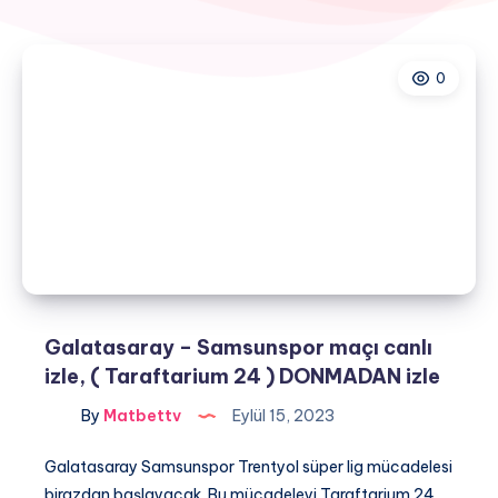
0
Galatasaray – Samsunspor maçı canlı
izle, ( Taraftarium 24 ) DONMADAN izle
By
Matbettv
Eylül 15, 2023
Galatasaray Samsunspor Trentyol süper lig mücadelesi
birazdan başlayacak. Bu mücadeleyi Taraftarium 24