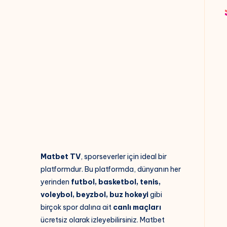
izle
Matbet TV
, sporseverler için ideal bir
platformdur. Bu platformda, dünyanın her
yerinden
futbol, basketbol, tenis,
voleybol, beyzbol, buz hokeyi
gibi
birçok spor dalına ait
canlı maçları
ücretsiz olarak izleyebilirsiniz. Matbet