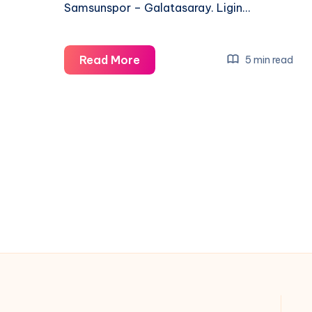
Samsunspor – Galatasaray. Ligin…
[Taraftarium
Read More
5 min read
24]
Samsun
spor
Galatasaray
Maçı
şifresiz
canlı
izle,
Bein
sports
1
HD