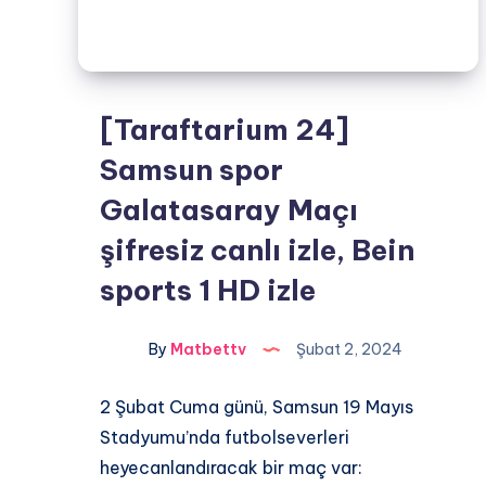
[Taraftarium 24]
Samsun spor
Galatasaray Maçı
şifresiz canlı izle, Bein
sports 1 HD izle
By
Matbettv
Şubat 2, 2024
2 Şubat Cuma günü, Samsun 19 Mayıs
Stadyumu’nda futbolseverleri
heyecanlandıracak bir maç var: