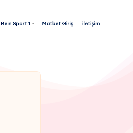
Bein Sport 1
Matbet Giriş
iletişim