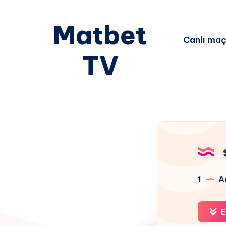
Matbet
Canlı maç
TV
1
Ar
E