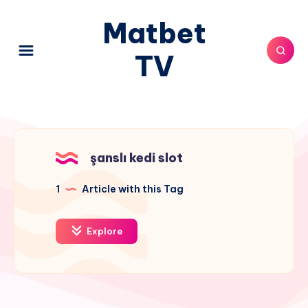
Matbet
TV
şanslı kedi slot
1
Article with this Tag
Explore