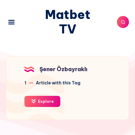
Matbet
TV
Şener Özbayraklı
1
Article with this Tag
Explore