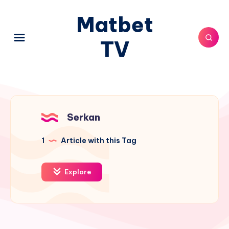
Matbet
TV
Serkan
1
Article with this Tag
Explore