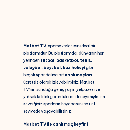
Matbet TV
, sporseverler için ideal bir
platformdur. Bu platformda, dünyanın her
yerinden
futbol, basketbol, tenis,
voleybol, beyzbol, buz hokeyi
gibi
birçok spor dalına ait
canlı maçları
ücretsiz olarak izleyebilirsiniz. Matbet
TV’nin sunduğu geniş yayın yelpazesi ve
yüksek kaliteli görüntüleme deneyimiyle, en
sevdiğiniz sporların heyecanını en üst
seviyede yaşayabilirsiniz.
Matbet TV ile canlı maç keyfini