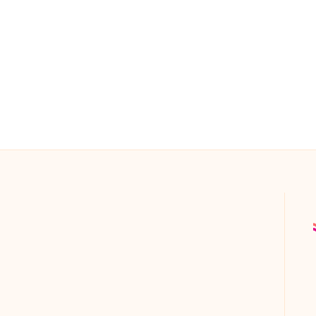
izle
Matbet
TV