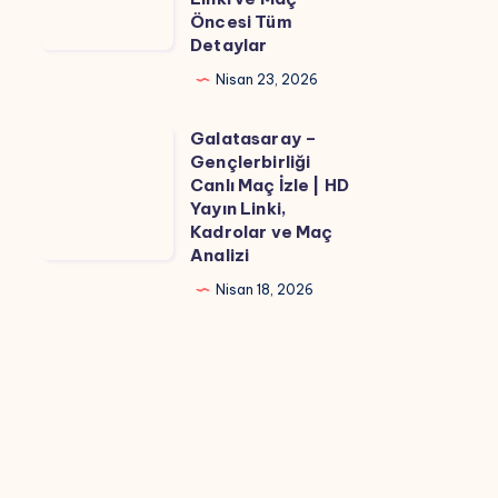
Öncesi Tüm
Derbisi
Detaylar
Canlı
Nisan 23, 2026
Yayın
Linki
Galatasaray –
Galatasaray
ve
Gençlerbirliği
–
Maç
Canlı Maç İzle | HD
Gençlerbirliği
Yayın Linki,
Öncesi
Kadrolar ve Maç
Canlı
Tüm
Analizi
Maç
Detaylar
Nisan 18, 2026
İzle
|
HD
Yayın
Linki,
Kadrolar
ve