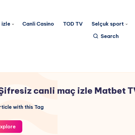
 izle
Canli Casino
TOD TV
Selçuk sport
Search
Şifresiz canli maç izle Matbet 
ticle with this Tag
xplore