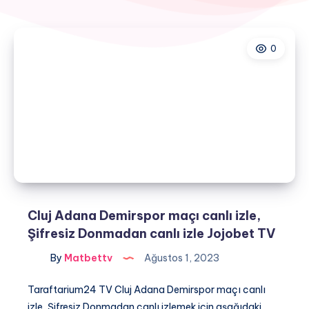
0
Cluj Adana Demirspor maçı canlı izle,
Şifresiz Donmadan canlı izle Jojobet TV
By
Matbettv
Ağustos 1, 2023
Taraftarium24 TV Cluj Adana Demirspor maçı canlı
izle, Şifresiz Donmadan canlı izlemek için aşağıdaki