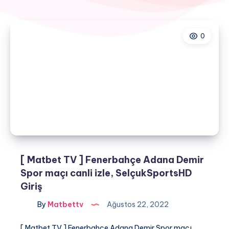
0
[ Matbet TV ] Fenerbahçe Adana Demir
Spor maçı canli izle, SelçukSportsHD
Giriş
By
Matbettv
Ağustos 22, 2022
[ Matbet TV ] Fenerbahçe Adana Demir Spor maçı