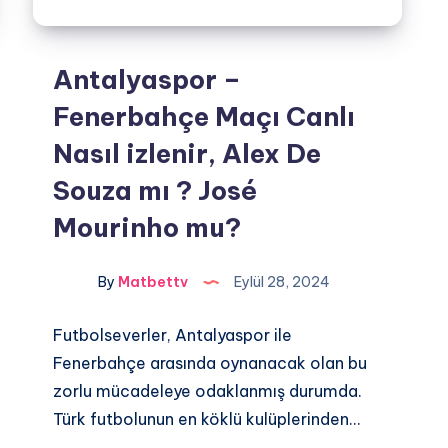
Antalyaspor –
Fenerbahçe Maçı Canlı
Nasıl izlenir, Alex De
Souza mı ? José
Mourinho mu?
By
Matbettv
Eylül 28, 2024
Futbolseverler, Antalyaspor ile
Fenerbahçe arasında oynanacak olan bu
zorlu mücadeleye odaklanmış durumda.
Türk futbolunun en köklü kulüplerinden…