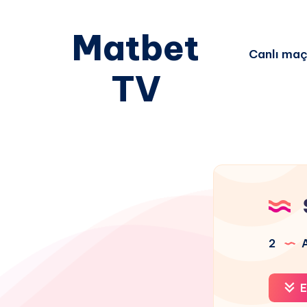
Matbet
Canlı maç
TV
2
A
E