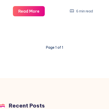
Antalyaspor
Read More
6 min read
–
Fenerbahçe
Maçı
Canlı
Nasıl
Page 1 of 1
izlenir,
Alex
De
Souza
mı
?
José
Mourinho
Recent Posts
mu?