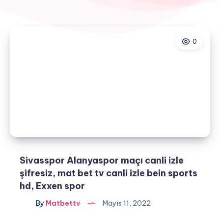
0
Sivasspor Alanyaspor maçı canli izle
şifresiz, mat bet tv canli izle bein sports
hd, Exxen spor
By
Matbettv
Mayıs 11, 2022