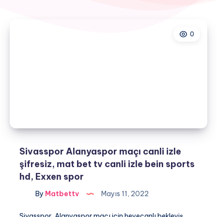
0
Sivasspor Alanyaspor maçı canli izle
şifresiz, mat bet tv canli izle bein sports
hd, Exxen spor
By
Matbettv
Mayıs 11, 2022
Sivasspor, Alanyaspor maçı için heyecanlı bekleyiş