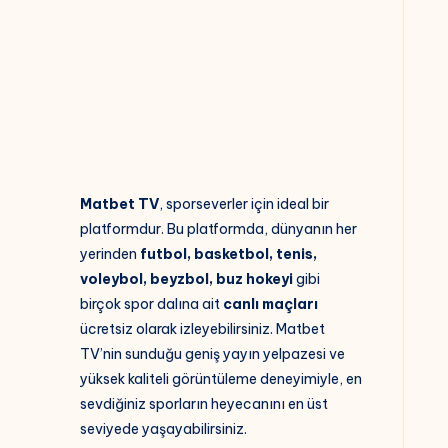
Matbet TV
, sporseverler için ideal bir
platformdur. Bu platformda, dünyanın her
yerinden
futbol, basketbol, tenis,
voleybol, beyzbol, buz hokeyi
gibi
birçok spor dalına ait
canlı maçları
ücretsiz olarak izleyebilirsiniz. Matbet
TV’nin sunduğu geniş yayın yelpazesi ve
yüksek kaliteli görüntüleme deneyimiyle, en
sevdiğiniz sporların heyecanını en üst
seviyede yaşayabilirsiniz.