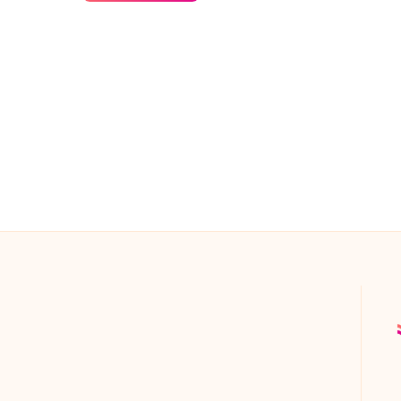
TV
|
Sivasspor
Beşiktaş
Maçı
izle,
Şifresiz
canli
maç
yayını
izle