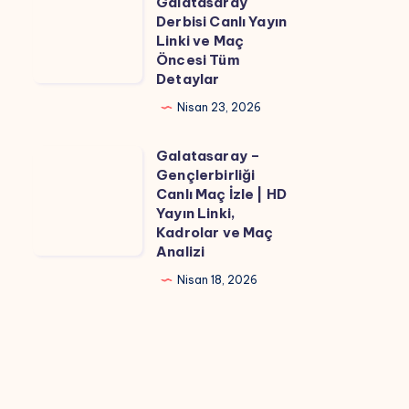
Galatasaray
–
Derbisi Canlı Yayın
Galatasaray
Linki ve Maç
Öncesi Tüm
Derbisi
Detaylar
Canlı
Nisan 23, 2026
Yayın
Linki
Galatasaray –
Galatasaray
ve
Gençlerbirliği
–
Maç
Canlı Maç İzle | HD
Gençlerbirliği
Yayın Linki,
Öncesi
Kadrolar ve Maç
Canlı
Tüm
Analizi
Maç
Detaylar
Nisan 18, 2026
İzle
|
HD
Yayın
Linki,