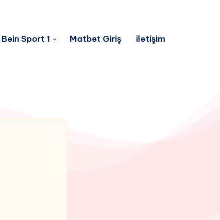
Bein Sport 1
Matbet Giriş
iletişim