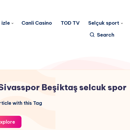
 izle
Canli Casino
TOD TV
Selçuk sport
Search
Sivasspor Beşiktaş selcuk spor
ticle with this Tag
xplore