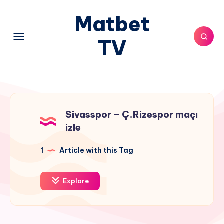
Matbet
TV
Sivasspor – Ç.Rizespor maçı
izle
1
Article with this Tag
Explore