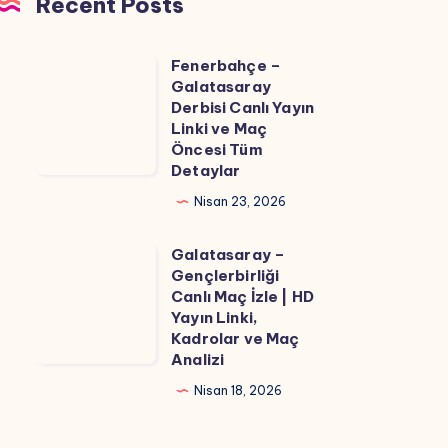
Recent Posts
Fenerbahçe –
Fenerbahçe
Galatasaray
–
Derbisi Canlı Yayın
Galatasaray
Linki ve Maç
Öncesi Tüm
Derbisi
Detaylar
Canlı
Nisan 23, 2026
Yayın
Linki
Galatasaray –
Galatasaray
ve
Gençlerbirliği
–
Maç
Canlı Maç İzle | HD
Gençlerbirliği
Yayın Linki,
Öncesi
Kadrolar ve Maç
Canlı
Tüm
Analizi
Maç
Detaylar
Nisan 18, 2026
İzle
|