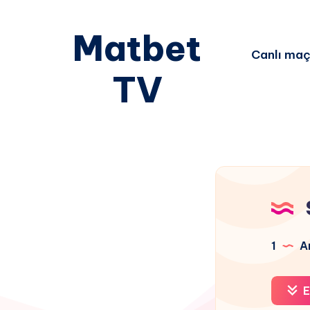
Matbet
Canlı maç
TV
1
Ar
E