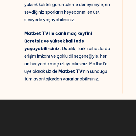
yüksek kaliteli görüntüleme deneyimiyle, en
sevdiğiniz sporların heyecanını en üst
seviyede yaşayabilirsiniz.
Matbet TV ile canlı maç keyfini
ücretsiz ve yüksek kalitede
yaşayabilirsiniz.
Üstelik, farklı cihazlarda
erişim imkanı ve çoklu dil seçeneğiyle, her
an her yerde maç izleyebilirsiniz. Matbet’e
üye olarak siz de
Matbet TV
‘nin sunduğu
tüm avantajlardan yararlanabilirsiniz.