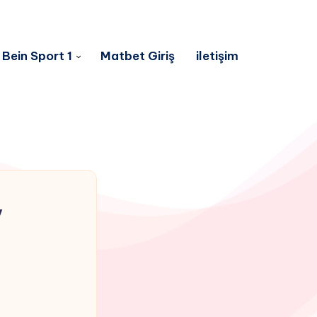
Bein Sport 1
Matbet Giriş
iletişim
v