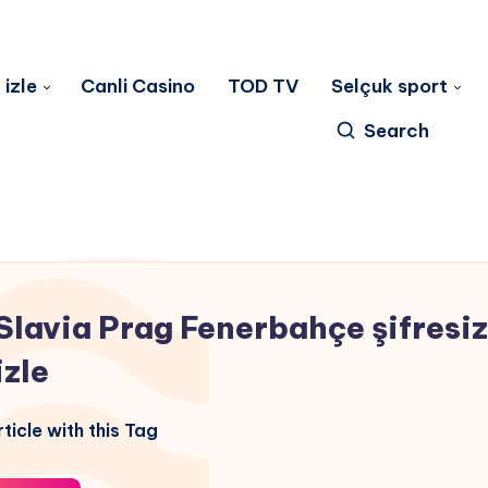
 izle
Canli Casino
TOD TV
Selçuk sport
Search
Slavia Prag Fenerbahçe şifresiz
izle
ticle with this Tag