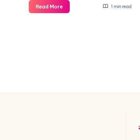
[
Read More
1 min read
Matbet
tv
]
Slavia
Prag
Fenerbahçe
Maçı
canli
izle,
Fenerbahçe
Avrupa
maçı
izle
Selcuk
Sport