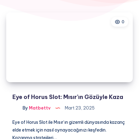
0
Eye of Horus Slot: Mısır’ın Gözüyle Kaza
By
Matbettv
Mart 23, 2025
Eye of Horus Slot ile Mısır’ın gizemli dünyasında kazanç
elde etmek için nasıl oynayacağınızı keşfedin.
Kazanma stratejileri…