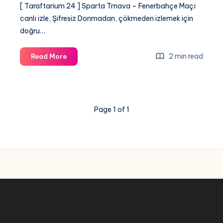
[ Taraftarium 24 ] Sparta Trnava – Fenerbahçe Maçı
canlı izle, Şifresiz Donmadan, çökmeden izlemek için
doğru…
[
2 min read
Read More
Taraftarium
24
]
Sparta
Page 1 of 1
Trnava
Fenerbahçe
Maçı
canlı
izle,
Şifresiz
Donmadan,
çökmeden
izle